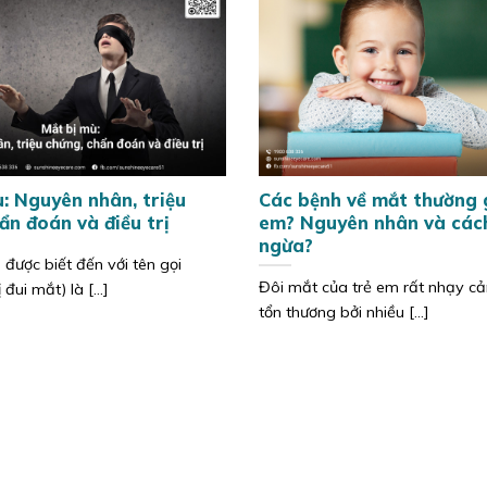
: Nguyên nhân, triệu
Các bệnh về mắt thường 
ẩn đoán và điều trị
em? Nguyên nhân và các
ngừa?
 được biết đến với tên gọi
Đôi mắt của trẻ em rất nhạy cả
 đui mắt) là [...]
tổn thương bởi nhiều [...]