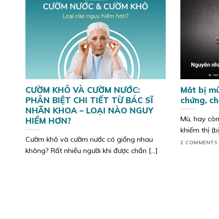
CƯỜM KHÔ VÀ CƯỜM NƯỚC:
Mắt bị mù
PHÂN BIỆT CHI TIẾT TỪ BÁC SĨ
chứng, ch
NHÃN KHOA – LOẠI NÀO NGUY
Mù, hay còn
HIỂM HƠN?
khiếm thị (bị
Cườm khô và cườm nước có giống nhau
2 COMMENTS
không? Rất nhiều người khi được chẩn [...]