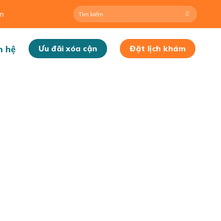
om
n hệ
Ưu đãi xóa cận
Đặt lịch khám