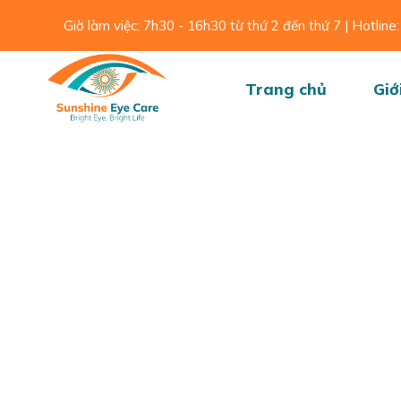
Skip
Giờ làm việc: 7h30 - 16h30 từ thứ 2 đến thứ 7 | Hotli
to
content
Trang chủ
Giớ