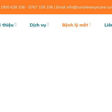
ne: 1900 638 336 - 0767 108 336 | Email: info@sunshineeyecare.c
i thiệu
Dịch vụ
Bệnh lý mắt
Liê