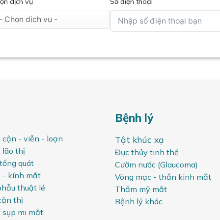
ọn dịch vụ
Số điện thoại
Bệnh lý
 cận - viễn - loạn
Tật khúc xạ
lão thị
Đục thủy tinh thể
tổng quát
Cườm nước (Glaucoma)
 - kính mắt
Võng mạc - thần kinh mắt
phẫu thuật lé
Thẩm mỹ mắt
cận thị
Bệnh lý khác
 sụp mi mắt