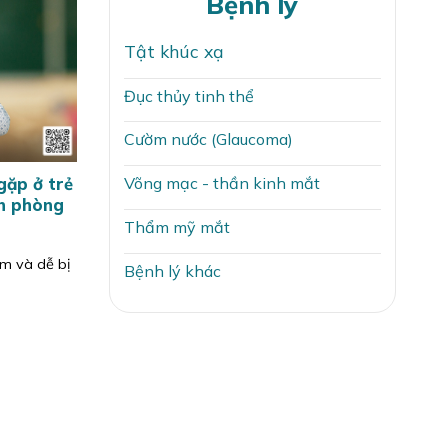
Bệnh lý
Tật khúc xạ
Đục thủy tinh thể
Cườm nước (Glaucoma)
Võng mạc - thần kinh mắt
gặp ở trẻ
h phòng
Thẩm mỹ mắt
m và dễ bị
Bệnh lý khác