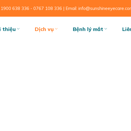
ne: 1900 638 336 - 0767 108 336 | Email: info@sunshineeyecare.c
i thiệu
Dịch vụ
Bệnh lý mắt
Liê