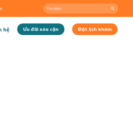
om
n hệ
Ưu đãi xóa cận
Đặt lịch khám