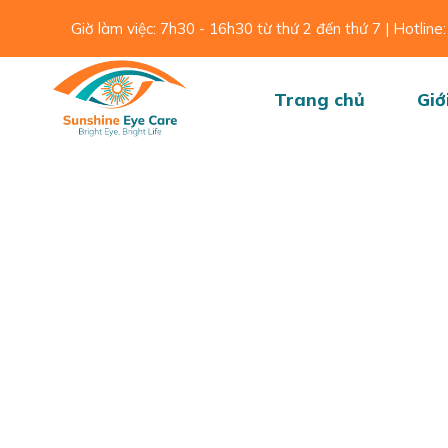
Skip
Giờ làm việc: 7h30 - 16h30 từ thứ 2 đến thứ 7 | Hotli
to
content
Trang chủ
Giớ