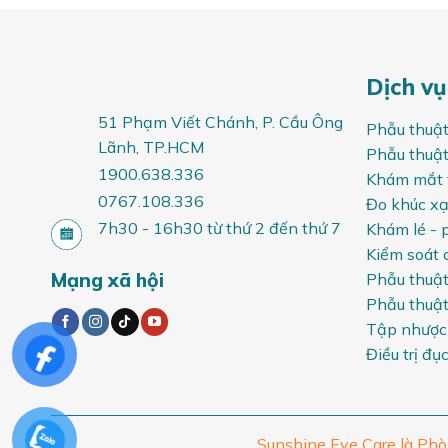
Dịch vụ
51 Phạm Viết Chánh,
P. Cầu Ông
Phẫu thuật
Lãnh
, TP.HCM
Phẫu thuật 
1900.638.336
Khám mắt 
0767.108.336
Đo khúc xạ
7h30 - 16h30 từ thứ 2 đến thứ 7
Khám lé - 
Kiểm soát 
Mạng xã hội
Phẫu thuật
Phẫu thuật
Tập nhược 
Điều trị đụ
Sunshine Eye Care là Ph