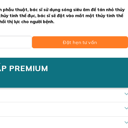
nh phẫu thuật, bác sĩ sử dụng sóng siêu âm để tán nhỏ thủy
thủy tinh thể đục, bác sĩ sẽ đặt vào mắt
một thủy tinh thể
ồi thị lực cho người bệnh.
Đặt hẹn tư vấn
ẤP PREMIUM