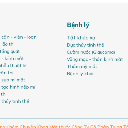
Bệnh lý
 cận - viễn - loạn
Tật khúc xạ
lão thị
Đục thủy tinh thể
tổng quát
Cườm nước (Glaucoma)
 - kính mắt
Võng mạc - thần kinh mắt
phẫu thuật lé
Thẩm mỹ mắt
cận thị
Bệnh lý khác
 sụp mi mắt
 tạo hình nếp mí
thị
c thủy tinh thể
òng Khám Chuyên Khoa Mắt thuộc Công Ty Cổ Phần Trung Tâ