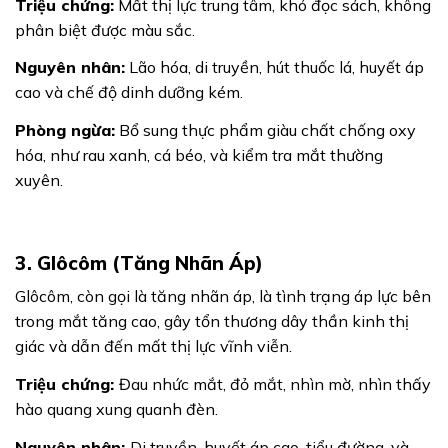
Triệu chứng:
Mất thị lực trung tâm, khó đọc sách, không
phân biệt được màu sắc.
Nguyên nhân:
Lão hóa, di truyền, hút thuốc lá, huyết áp
cao và chế độ dinh dưỡng kém.
Phòng ngừa:
Bổ sung thực phẩm giàu chất chống oxy
hóa, như rau xanh, cá béo, và kiểm tra mắt thường
xuyên.
3. Glôcôm (Tăng Nhãn Áp)
Glôcôm, còn gọi là tăng nhãn áp, là tình trạng áp lực bên
trong mắt tăng cao, gây tổn thương dây thần kinh thị
giác và dẫn đến mất thị lực vĩnh viễn.
Triệu chứng:
Đau nhức mắt, đỏ mắt, nhìn mờ, nhìn thấy
hào quang xung quanh đèn.
Nguyên nhân:
Di truyền, huyết áp cao, tiểu đường, và