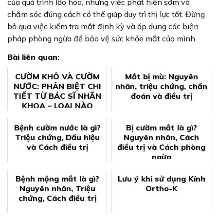
của quá trình lão hóa, nhưng việc phát hiện sớm và
chăm sóc đúng cách có thể giúp duy trì thị lực tốt. Đừng
bỏ qua việc kiểm tra mắt định kỳ và áp dụng các biện
pháp phòng ngừa để bảo vệ sức khỏe mắt của mình.
Bài liên quan:
CƯỜM KHÔ VÀ CƯỜM
Mắt bị mù: Nguyên
NƯỚC: PHÂN BIỆT CHI
nhân, triệu chứng, chẩn
TIẾT TỪ BÁC SĨ NHÃN
đoán và điều trị
KHOA – LOẠI NÀO
NGUY HIỂM HƠN?
Bệnh cườm nước là gì?
Bị cườm mắt là gì?
Triệu chứng, Dấu hiệu
Nguyên nhân, Cách
và Cách điều trị
điều trị và Cách phòng
ngừa
Bệnh mộng mắt là gì?
Lưu ý khi sử dụng Kính
Nguyên nhân, Triệu
Ortho-K
chứng, Cách điều trị